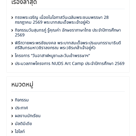
เรื่องล่าสุด
ทรงพระเจริญ เนื่องในโอกาสวันเฉลิมพระชนมพรรษา 28
กรกฎาคม 2569 พระบาทสมเด็จพระเจ้าอยู่หัว
กิจกรรมวันสุนทรภู่ รู้คุณค่า อักษขราภาษาไทย ประจำปีการศึกษา
2569
พิธีถวายพระพรชัยมงคล พระบาทสมเด็จพระปรเมนทรรามาธิบดี
ศรีสินทรมหาวชิราลงกรณ พระวชิรเกล้าเจ้าอยู่หัว
โครงการ “วันอาสาฬหบูชาและวันเข้าพรรษาฯ“
ประมวลภาพโครงการ NUDS Art Camp ประจำปีการศึกษา 2569
หมวดหมู่
กิจกรรม
ประกาศ
ผลงานนักเรียน
มัลติมีเดีย
ไฮไลท์