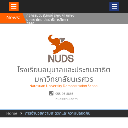
Skip
กิจกรรมวันสุนทรภู่ รู้คุณค่า อักษข
News:
to
ราภาษาไทย ประจำปีการศึกษา
content
2569
พิธีถวายพระพรชัยมงคล พระบาท
สมเด็จพระปรเมนทรรามาธิบดีศรี
สินทรมหาวชิราลงกรณ พระวชิร
เกล้าเจ้าอยู่หัว
ทรงพระเจริญ เนื่องในโอกาสวัน
เฉลิมพระชนมพรรษา 28 กรกฎาคม
2569 พระบาทสมเด็จพระเจ้าอยู่หัว
โรงเรียนอนุบาลและประถมสาธิต
มหาวิทยาลัยนเรศวร
Naresuan University Demonstration School
055-96-8866
nuds@nu.ac.th
การอำนวยความสะดวกและความปลอดภัย
Home