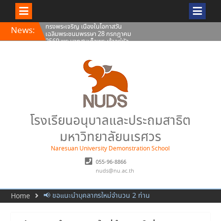
ทรงพระเจริญ เนื่องในโอกาสวัน
Skip
เฉลิมพระชนมพรรษา 28 กรกฎาคม
News:
to
2569 พระบาทสมเด็จพระเจ้าอยู่หัว
content
กิจกรรมวันสุนทรภู่ รู้คุณค่า อักษข
ราภาษาไทย ประจำปีการศึกษา
2569
ขอแสดงความเสียใจและขอแสดง
ความไว้อาลัยอย่างสุดซึ้ง จาก
เหตุการณ์สะเทือนใจ ในโรงเรียน
เทพศิรินทร์ นนทบุรี🕊️
โรงเรียนอนุบาลและประถมสาธิต
มหาวิทยาลัยนเรศวร
Naresuan University Demonstration School
055-96-8866
nuds@nu.ac.th
📢 ขอแนะนำบุคลากรใหม่จำนวน 2 ท่าน
Home