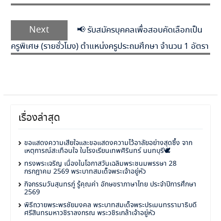
Next
Next
📢 รับสมัครบุคคลเพื่อสอบคัดเลือกเป็น
post:
ครูพิเศษ (รายชั่วโมง) ตำแหน่งครูประถมศึกษา จำนวน 1 อัตรา
เรื่องล่าสุด
ขอแสดงความเสียใจและขอแสดงความไว้อาลัยอย่างสุดซึ้ง จาก
เหตุการณ์สะเทือนใจ ในโรงเรียนเทพศิรินทร์ นนทบุรี🕊️
ทรงพระเจริญ เนื่องในโอกาสวันเฉลิมพระชนมพรรษา 28
กรกฎาคม 2569 พระบาทสมเด็จพระเจ้าอยู่หัว
กิจกรรมวันสุนทรภู่ รู้คุณค่า อักษขราภาษาไทย ประจำปีการศึกษา
2569
พิธีถวายพระพรชัยมงคล พระบาทสมเด็จพระปรเมนทรรามาธิบดี
ศรีสินทรมหาวชิราลงกรณ พระวชิรเกล้าเจ้าอยู่หัว