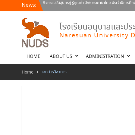
Skip
กิจกรรมวันสุนทรภู่ รู้คุณค่า อักษขราภาษาไทย ประจำปีการศึ
News:
to
พิธีถวายพระพรชัยมงคล พระบาทสมเด็จพระปรเมนทรรามาธิบดี
content
เจ้าอยู่หัว
ทรงพระเจริญ เนื่องในโอกาสวันเฉลิมพระชนมพรรษา 28 กรกฎา
โรงเรียนอนุบาลและปร
Naresuan University 
HOME
ABOUT US
ADMINISTRATION
เอกสารวิชาการ
Home