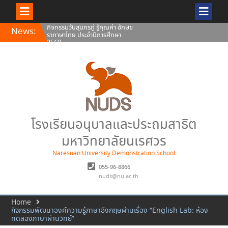
กิจกรรมวันสุนทรภู่ รู้คุณค่า อักษข
Skip
News:
ราภาษาไทย ประจำปีการศึกษา
to
2569
content
พิธีถวายพระพรชัยมงคล พระบาท
สมเด็จพระปรเมนทรรามาธิบดีศรี
สินทรมหาวชิราลงกรณ พระวชิร
เกล้าเจ้าอยู่หัว
ทรงพระเจริญ เนื่องในโอกาสวัน
เฉลิมพระชนมพรรษา 28 กรกฎาคม
2569 พระบาทสมเด็จพระเจ้าอยู่หัว
โรงเรียนอนุบาลและประถมสาธิต
มหาวิทยาลัยนเรศวร
Naresuan University Demonstration School
055-96-8866
nuds@nu.ac.th
Home
กิจกรรมพัฒนาองค์ความรู้ภาษาอังกฤษผ่านเรื่อง “English Lab: ห้อง
ทดลองภาษาผ่านวิทย์”