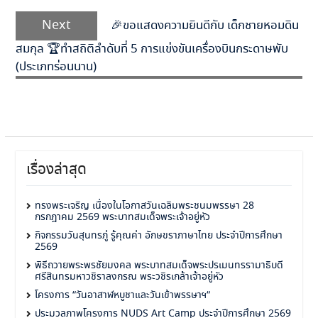
Next
Next
🎉ขอแสดงความยินดีกับ เด็กชายหอมดิน
post:
สมกุล 🏆ทำสถิติลำดับที่ 5 การแข่งขันเครื่องบินกระดาษพับ
(ประเภทร่อนนาน)
เรื่องล่าสุด
ทรงพระเจริญ เนื่องในโอกาสวันเฉลิมพระชนมพรรษา 28
กรกฎาคม 2569 พระบาทสมเด็จพระเจ้าอยู่หัว
กิจกรรมวันสุนทรภู่ รู้คุณค่า อักษขราภาษาไทย ประจำปีการศึกษา
2569
พิธีถวายพระพรชัยมงคล พระบาทสมเด็จพระปรเมนทรรามาธิบดี
ศรีสินทรมหาวชิราลงกรณ พระวชิรเกล้าเจ้าอยู่หัว
โครงการ “วันอาสาฬหบูชาและวันเข้าพรรษาฯ“
ประมวลภาพโครงการ NUDS Art Camp ประจำปีการศึกษา 2569