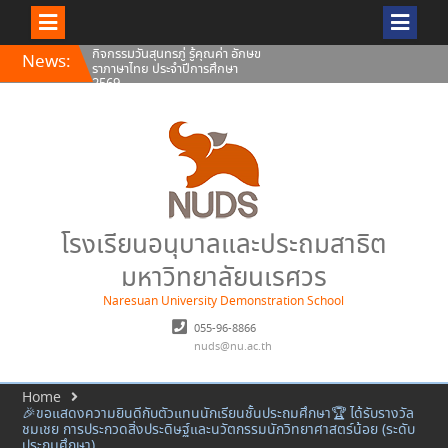
กิจกรรมวันสุนทรภู่ รู้คุณค่า อักษข
ราภาษาไทย ประจำปีการศึกษา
Skip
2569
News:
to
พิธีถวายพระพรชัยมงคล พระบาท
content
สมเด็จพระปรเมนทรรามาธิบดีศรี
สินทรมหาวชิราลงกรณ พระวชิร
เกล้าเจ้าอยู่หัว
ทรงพระเจริญ เนื่องในโอกาสวัน
เฉลิมพระชนมพรรษา 28 กรกฎาคม
2569 พระบาทสมเด็จพระเจ้าอยู่หัว
โรงเรียนอนุบาลและประถมสาธิต
มหาวิทยาลัยนเรศวร
Naresuan University Demonstration School
055-96-8866
nuds@nu.ac.th
Home
🎉ขอแสดงความยินดีกับตัวแทนนักเรียนชั้นประถมศึกษา🏆 ได้รับรางวัล
ชมเชย การประกวดสิ่งประดิษฐ์และนวัตกรรมนักวิทยาศาสตร์น้อย (ระดับ
ประถมศึกษา)